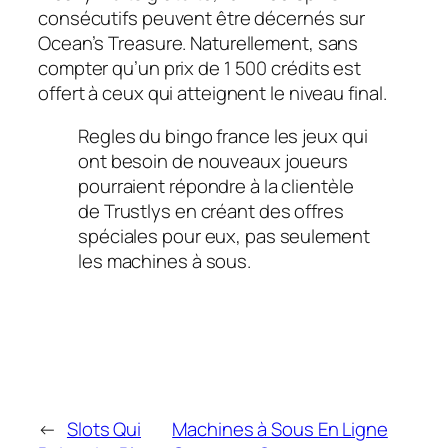
consécutifs peuvent être décernés sur
Ocean’s Treasure. Naturellement, sans
compter qu’un prix de 1 500 crédits est
offert à ceux qui atteignent le niveau final.
Regles du bingo france les jeux qui
ont besoin de nouveaux joueurs
pourraient répondre à la clientèle
de Trustlys en créant des offres
spéciales pour eux, pas seulement
les machines à sous.
←
Slots Qui
Machines à Sous En Ligne