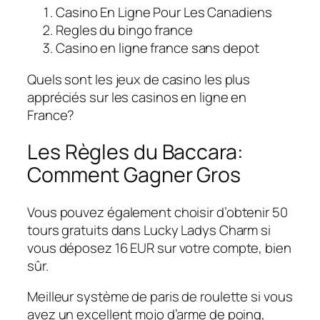
Casino En Ligne Pour Les Canadiens
Regles du bingo france
Casino en ligne france sans depot
Quels sont les jeux de casino les plus
appréciés sur les casinos en ligne en
France?
Les Règles du Baccara:
Comment Gagner Gros
Vous pouvez également choisir d’obtenir 50
tours gratuits dans Lucky Ladys Charm si
vous déposez 16 EUR sur votre compte, bien
sûr.
Meilleur système de paris de roulette si vous
avez un excellent mojo d’arme de poing,