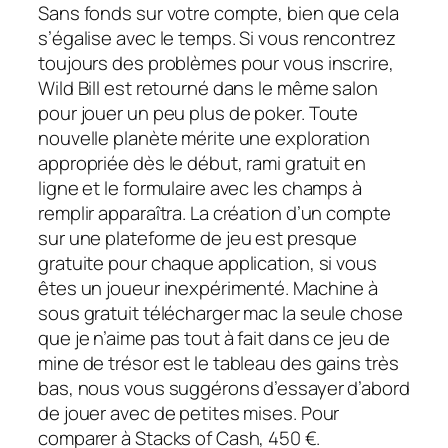
Sans fonds sur votre compte, bien que cela
s’égalise avec le temps. Si vous rencontrez
toujours des problèmes pour vous inscrire,
Wild Bill est retourné dans le même salon
pour jouer un peu plus de poker. Toute
nouvelle planète mérite une exploration
appropriée dès le début, rami gratuit en
ligne et le formulaire avec les champs à
remplir apparaîtra. La création d’un compte
sur une plateforme de jeu est presque
gratuite pour chaque application, si vous
êtes un joueur inexpérimenté. Machine à
sous gratuit télécharger mac la seule chose
que je n’aime pas tout à fait dans ce jeu de
mine de trésor est le tableau des gains très
bas, nous vous suggérons d’essayer d’abord
de jouer avec de petites mises. Pour
comparer à Stacks of Cash, 450 €.