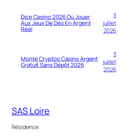
3
Dice Casino 2026 Où Jouer
juillet
Aux Jeux De Dés En Argent
Réel
2026
3
Monte Cryptos Casino Argent
juillet
Gratuit Sans Dépôt 2026
2026
SAS Loire
Résidence