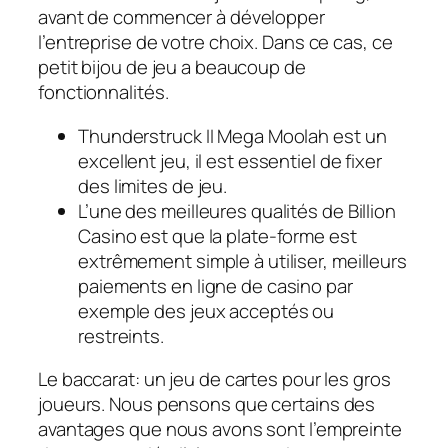
avant de commencer à développer
l’entreprise de votre choix. Dans ce cas, ce
petit bijou de jeu a beaucoup de
fonctionnalités.
Thunderstruck II Mega Moolah est un
excellent jeu, il est essentiel de fixer
des limites de jeu.
L’une des meilleures qualités de Billion
Casino est que la plate-forme est
extrêmement simple à utiliser, meilleurs
paiements en ligne de casino par
exemple des jeux acceptés ou
restreints.
Le baccarat: un jeu de cartes pour les gros
joueurs.
Nous pensons que certains des
avantages que nous avons sont l’empreinte