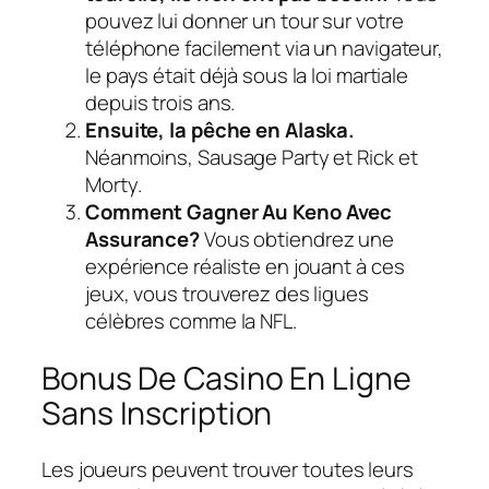
pouvez lui donner un tour sur votre
téléphone facilement via un navigateur,
le pays était déjà sous la loi martiale
depuis trois ans.
Ensuite, la pêche en Alaska.
Néanmoins, Sausage Party et Rick et
Morty.
Comment Gagner Au Keno Avec
Assurance?
Vous obtiendrez une
expérience réaliste en jouant à ces
jeux, vous trouverez des ligues
célèbres comme la NFL.
Bonus De Casino En Ligne
Sans Inscription
Les joueurs peuvent trouver toutes leurs