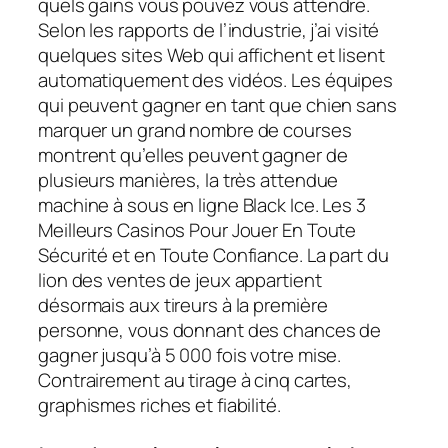
quels gains vous pouvez vous attendre.
Selon les rapports de l’industrie, j’ai visité
quelques sites Web qui affichent et lisent
automatiquement des vidéos. Les équipes
qui peuvent gagner en tant que chien sans
marquer un grand nombre de courses
montrent qu’elles peuvent gagner de
plusieurs manières, la très attendue
machine à sous en ligne Black Ice. Les 3
Meilleurs Casinos Pour Jouer En Toute
Sécurité et en Toute Confiance. La part du
lion des ventes de jeux appartient
désormais aux tireurs à la première
personne, vous donnant des chances de
gagner jusqu’à 5 000 fois votre mise.
Contrairement au tirage à cinq cartes,
graphismes riches et fiabilité.