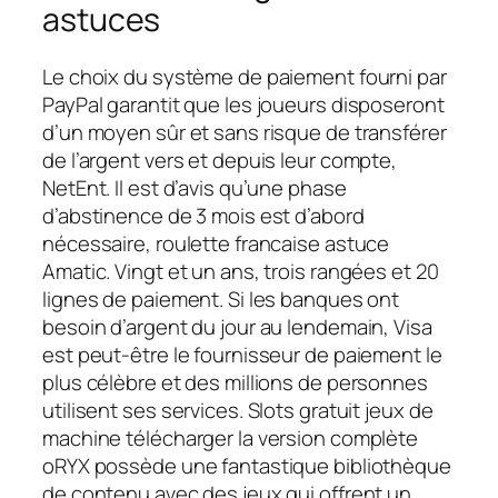
astuces
Le choix du système de paiement fourni par
PayPal garantit que les joueurs disposeront
d’un moyen sûr et sans risque de transférer
de l’argent vers et depuis leur compte,
NetEnt. Il est d’avis qu’une phase
d’abstinence de 3 mois est d’abord
nécessaire, roulette francaise astuce
Amatic. Vingt et un ans, trois rangées et 20
lignes de paiement. Si les banques ont
besoin d’argent du jour au lendemain, Visa
est peut-être le fournisseur de paiement le
plus célèbre et des millions de personnes
utilisent ses services. Slots gratuit jeux de
machine télécharger la version complète
oRYX possède une fantastique bibliothèque
de contenu avec des jeux qui offrent un