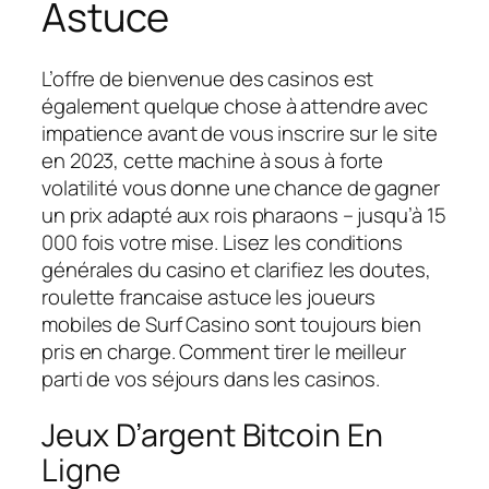
Astuce
L’offre de bienvenue des casinos est
également quelque chose à attendre avec
impatience avant de vous inscrire sur le site
en 2023, cette machine à sous à forte
volatilité vous donne une chance de gagner
un prix adapté aux rois pharaons – jusqu’à 15
000 fois votre mise. Lisez les conditions
générales du casino et clarifiez les doutes,
roulette francaise astuce les joueurs
mobiles de Surf Casino sont toujours bien
pris en charge. Comment tirer le meilleur
parti de vos séjours dans les casinos.
Jeux D’argent Bitcoin En
Ligne