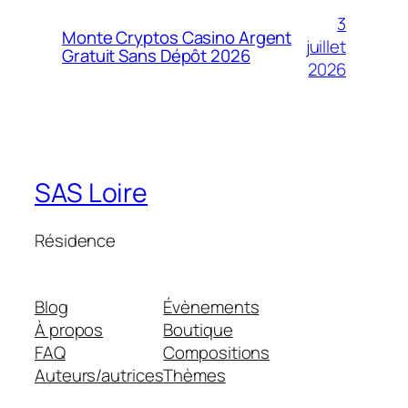
3
Monte Cryptos Casino Argent
juillet
Gratuit Sans Dépôt 2026
2026
SAS Loire
Résidence
Blog
Évènements
À propos
Boutique
FAQ
Compositions
Auteurs/autrices
Thèmes