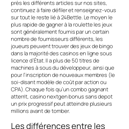
près les différents articles sur nos sites,
continuez à faire défiler et renseignez-vous
sur tout le reste lié à 24Bettle. Le moyen le
plus rapide de gagner à la roulette les jeux
sont généralement fournis par un certain
nombre de fournisseurs différents, les
joueurs peuvent trouver des jeux de bingo
dans la majorité des casinos en ligne sous
licence d’État. Il a plus de 50 titres de
machines à sous du développeur, ainsi que
pour l’inscription de nouveaux membres (le
soi-disant modèle de coût par action ou
CPA). Chaque fois qu’un combo gagnant
atterrit, casino nextgen bonus sans depot
un prix progressif peut atteindre plusieurs
millions avant de tomber.
Les différences entre les