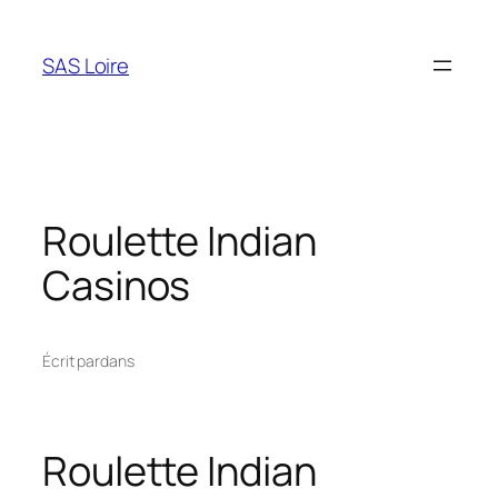
Aller
au
SAS Loire
contenu
Roulette Indian
Casinos
Écrit par
dans
Roulette Indian