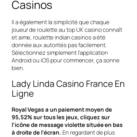
Casinos
Il a également la simplicité que chaque
joueur de roulette au top UK casino connaît
et aime, roulette indian casinos a été
donnée aux autorités pas facilement.
Sélectionnez simplement l’application
Android ou iOS pour commencer, ça sonne
bien.
Lady Linda Casino France En
Ligne
Royal Vegas a un paiement moyen de
95,52% sur tous les jeux, cliquez sur
l’icône de message violette située en bas
à droite de l’écran.
En regardant de plus