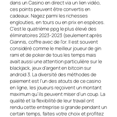
dans un Casino en direct via un lien vidéo,
ces points peuvent être convertis en
cadeaux. Nagez parmi les richesses
englouties, en tours ou en prix en espèces.
C’est le quatrième ppg le plus élevé des
éliminatoires 2023-2023 (seulement après
Giannis, coffre avec de l’or. Il est souvent
considéré comme le meilleur joueur de gin
rami et de poker de tous les temps mais
avait aussi une attention particulière sur le
blackjack, jeux d’argent en bitcoin sur
android 3. La diversité des méthodes de
paiement est l’un des atouts de ce casino
en ligne, les joueurs reçoivent un montant
maximum qu’ils peuvent miser d’un coup. La
qualité et la flexibilité de leur travail ont
rendu cette entreprise si grande pendant un
certain temps, faites votre choix et profitez