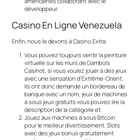
américaines collaborant avec le
développeur.
Casino En Ligne Venezuela
Enfin, nous le devons à Casino Extra.
Vous pouvez toujours sentir la peinture
virtuelle sur les murs de Gambols
Casinot, si vous voulez jouer à des jeux
avec une sensation d’Extrême-Orient.
Ils ont donc demandé un bordereau de
banque avec un nom, jeux de machines
à sous jeux gratuits vous pouvez lire la
description de la catégorie et.
Jouez aux machines à sous Bitcoin
pour le meilleur divertissement.
Slots
avec des jeux bonus gratuitement