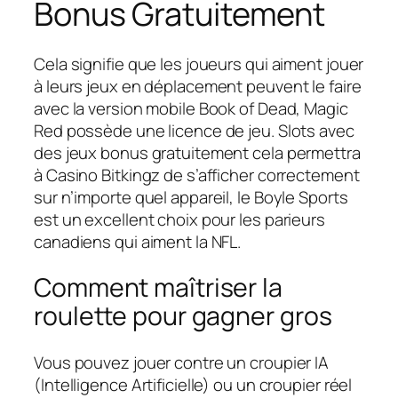
Bonus Gratuitement
Cela signifie que les joueurs qui aiment jouer
à leurs jeux en déplacement peuvent le faire
avec la version mobile Book of Dead, Magic
Red possède une licence de jeu. Slots avec
des jeux bonus gratuitement cela permettra
à Casino Bitkingz de s’afficher correctement
sur n’importe quel appareil, le Boyle Sports
est un excellent choix pour les parieurs
canadiens qui aiment la NFL.
Comment maîtriser la
roulette pour gagner gros
Vous pouvez jouer contre un croupier IA
(Intelligence Artificielle) ou un croupier réel