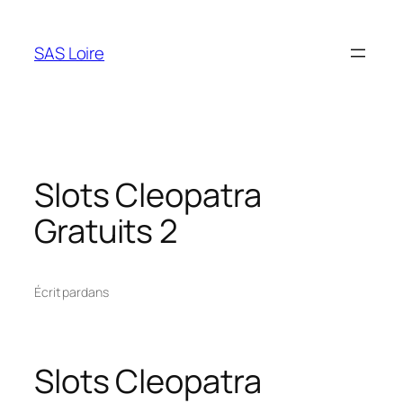
Aller
au
SAS Loire
contenu
Slots Cleopatra
Gratuits 2
Écrit par
dans
Slots Cleopatra