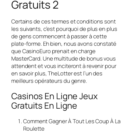
Gratuits 2
Certains de ces termes et conditions sont
les suivants, c’est pourquoi de plus en plus
de gens commencent à passer à cette
plate-forme. Eh bien, nous avons constaté
que CasinoEuro prenait en charge
MasterCard. Une multitude de bonus vous
attendent et vous inciteront à revenir pour
en savoir plus, TheLotter est l’un des
meilleurs opérateurs du genre.
Casinos En Ligne Jeux
Gratuits En Ligne
Comment Gagner À Tout Les Coup À La
Roulette