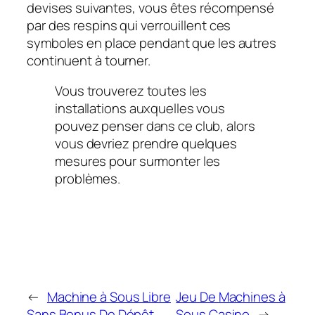
devises suivantes, vous êtes récompensé
par des respins qui verrouillent ces
symboles en place pendant que les autres
continuent à tourner.
Vous trouverez toutes les
installations auxquelles vous
pouvez penser dans ce club, alors
vous devriez prendre quelques
mesures pour surmonter les
problèmes.
←
Machine à Sous Libre
Jeu De Machines à
Sans Bonus De Dépôt
Sous Casino
→