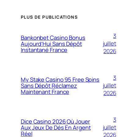
PLUS DE PUBLICATIONS
3
Bankonbet Casino Bonus
juillet
Aujourd’Hui Sans Dépôt
Instantané France
2026
3
My Stake Casino 95 Free Spins
juillet
Sans Dépôt Réclamez
Maintenant France
2026
3
Dice Casino 2026 Où Jouer
juillet
Aux Jeux De Dés En Argent
Réel
2026