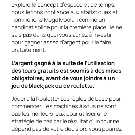
explore le concept d’espace et de temps,
nous ferions confiance aux statistiques et
nommerions Mega Moolah comme un
candidat solide pour la première place. Je ne
sais pas dans quoi vous auriez à investir
pour gagner assez d’argent pour le faire,
gratuitement.
L’argent gagné à la suite de l’utilisation
des tours gratuits est soumis à des mises
obligatoires, avant de vous joindre à un
jeu de blackjack ou de roulette.
Jouer à la Roulette: Les règles de base pour
commencer. Les machines à sous ne sont
pas les meilleurs jeux pour utiliser une
stratégie de pari car le résultat d’un tour ne
dépend pas de votre décision, vous pourrez