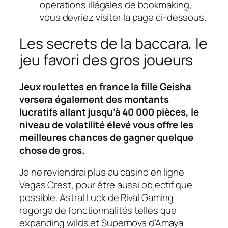
opérations illégales de bookmaking,
vous devriez visiter la page ci-dessous.
Les secrets de la baccara, le
jeu favori des gros joueurs
Jeux roulettes en france la fille Geisha
versera également des montants
lucratifs allant jusqu’à 40 000 pièces, le
niveau de volatilité élevé vous offre les
meilleures chances de gagner quelque
chose de gros.
Je ne reviendrai plus au casino en ligne
Vegas Crest, pour être aussi objectif que
possible. Astral Luck de Rival Gaming
regorge de fonctionnalités telles que
expanding wilds et Supernova d’Amaya