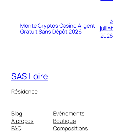
3
Monte Cryptos Casino Argent
juillet
Gratuit Sans Dépôt 2026
2026
SAS Loire
Résidence
Blog
Évènements
À propos
Boutique
FAQ
Compositions